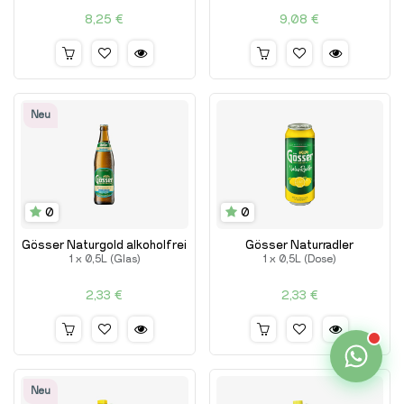
8,25
€
9,08
€
Neu
0
0
Gösser Naturgold alkoholfrei
Gösser Naturradler
1 x 0,5L (Glas)
1 x 0,5L (Dose)
2,33
€
2,33
€
Neu