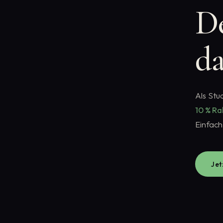
D
d
Als Stu
10 % Ra
Einfac
Jet