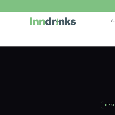
Inndrinks – Startseite
Home
Shop
Eiswürfel bestellen
EXKL