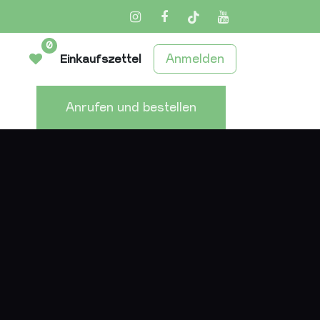
Instagram
Facebook
TikTok
YouTube
0
Anmelden
Einkaufszettel
Anrufen und bestellen