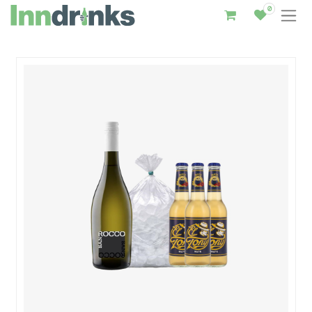
0
Inndrinks – Startseite