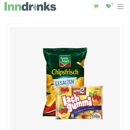
0
Inndrinks – Startseite