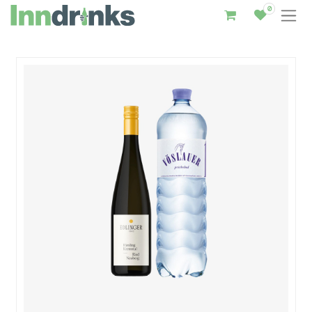
0
Inndrinks – Startseite