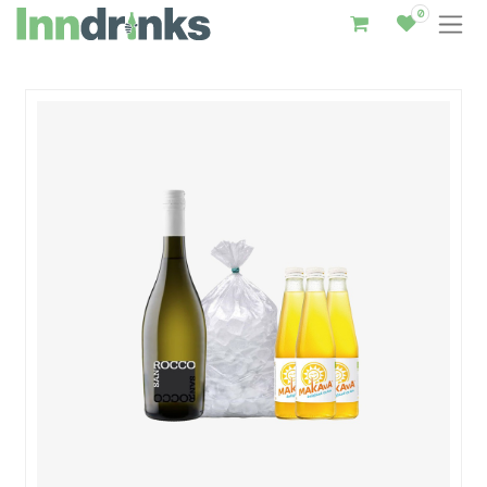
0
Inndrinks – Startseite