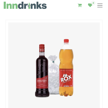
0
Inndrinks – Startseite