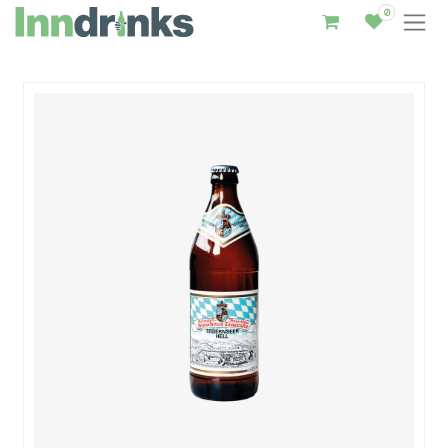
0
Inndrinks – Startseite