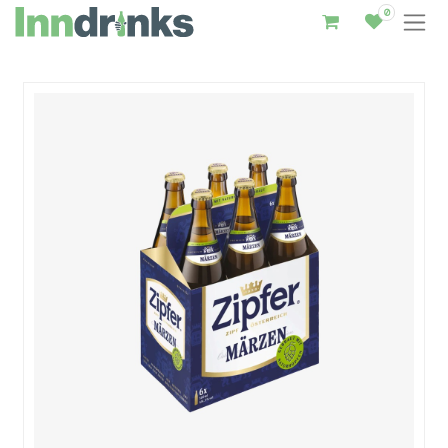
0
Inndrinks – Startseite