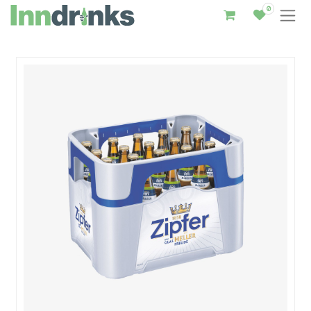
0
Inndrinks – Startseite