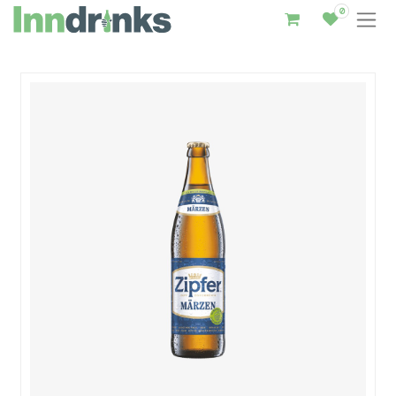
0
Inndrinks – Startseite