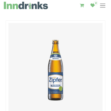
0
Inndrinks – Startseite