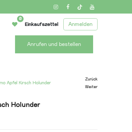
Instagram
Facebook
TikTok
YouTube
0
Anmelden
Einkaufszettel
Anrufen und bestellen
Zurück
imo Apfel Kirsch Holunder
Weiter
rsch Holunder