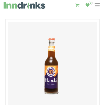
0
Inndrinks – Startseite