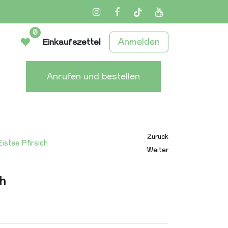
Instagram
Facebook
TikTok
YouTube
0
Anmelden
Einkaufszettel
Anrufen und bestellen
Zurück
istee Pfirsich
Weiter
ch