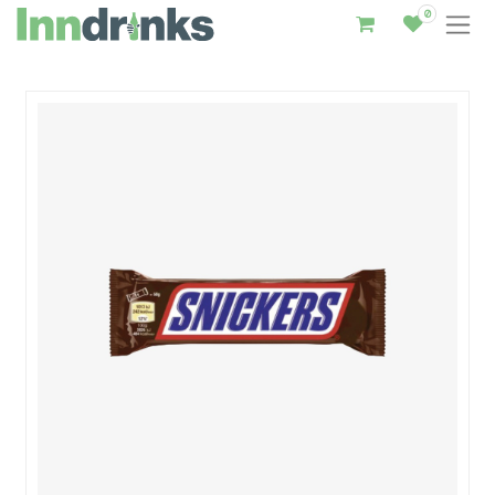
0
Inndrinks – Startseite