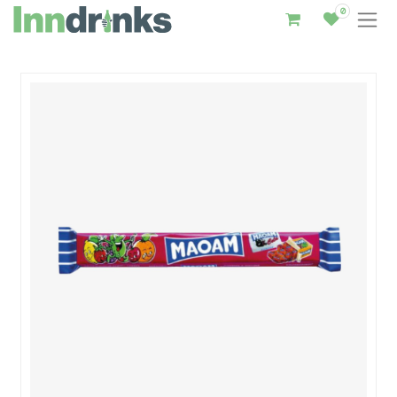
0
Inndrinks – Startseite