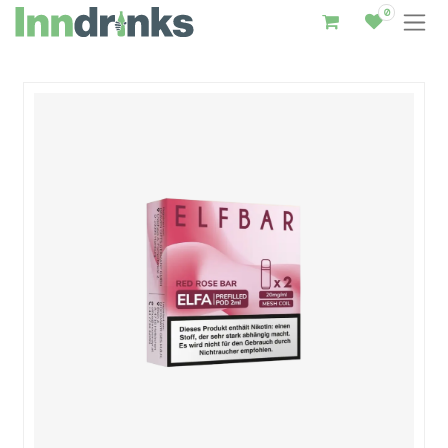
0
Inndrinks – Startseite