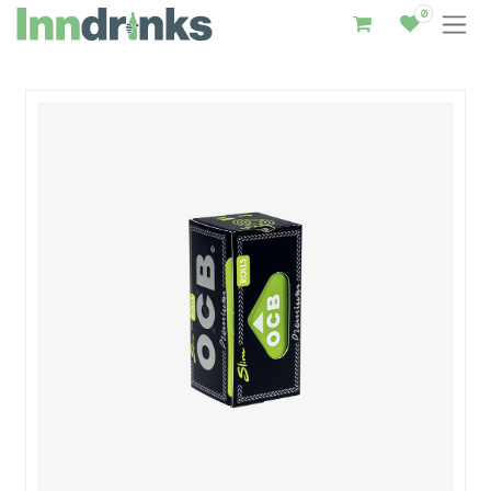
0
Inndrinks – Startseite