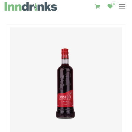
0
Inndrinks – Startseite