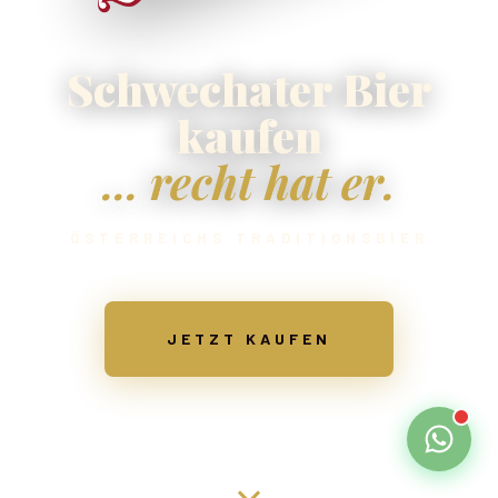
Schwechater Bier
kaufen
... recht hat er.
ÖSTERREICHS TRADITIONSBIER
JETZT KAUFEN